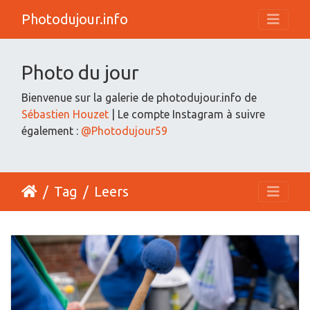
Photodujour.info
Photo du jour
Bienvenue sur la galerie de photodujour.info de
Sébastien Houzet
| Le compte Instagram à suivre
également :
@Photodujour59
Tag
Leers