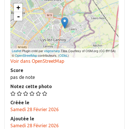
+
-
Leaflet
Plugin créé par
xbgmsharp
Tiles Courtesy of OSM.org (CC BY-SA)
©
OpenStreetMap
contributeurs, (
ODbL
)
Voir dans OpenStreetMap
Score
pas de note
Notez cette photo
Créée le
Samedi 28 Février 2026
Ajoutée le
Samedi 28 Février 2026