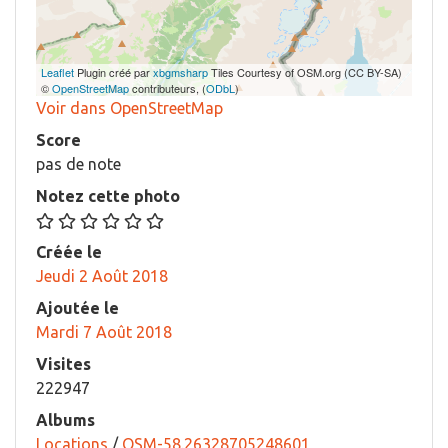
Leaflet
Plugin créé par
xbgmsharp
Tiles Courtesy of OSM.org (CC BY-SA)
©
OpenStreetMap
contributeurs, (
ODbL
)
Voir dans OpenStreetMap
Score
pas de note
Notez cette photo
Créée le
Jeudi 2 Août 2018
Ajoutée le
Mardi 7 Août 2018
Visites
222947
Albums
Locations
/
OSM-58.26328705248601