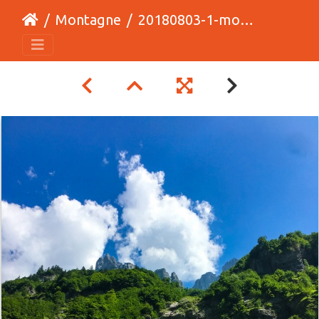
Montagne
20180803-1-montagne-cirque-sixt-fer-cheval