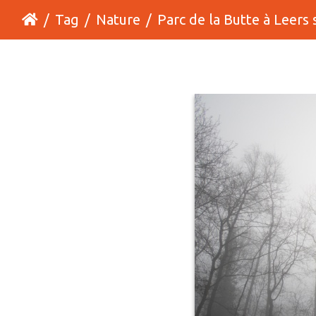
Tag
Nature
Parc de la Butte à Leers sous le broui