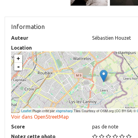
Information
Auteur
Sébastien Houzet
Location
+
-
Leaflet
Plugin créé par
xbgmsharp
Tiles Courtesy of OSM.org (CC BY-SA) ©
Voir dans OpenStreetMap
Score
pas de note
Notez cette photo