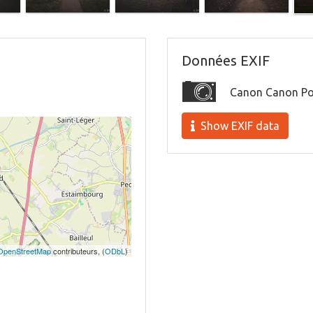
Données EXIF
Canon Canon Pow
Show EXIF data
OpenStreetMap
contributeurs, (
ODbL
)